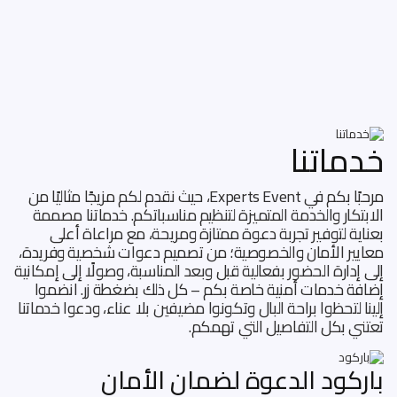
خدماتنا
مرحبًا بكم في Experts Event، حيث نقدم لكم مزيجًا مثاليًا من
الابتكار والخدمة المتميزة لتنظيم مناسباتكم. خدماتنا مصممة
بعناية لتوفير تجربة دعوة ممتازة ومريحة، مع مراعاة أعلى
معايير الأمان والخصوصية؛ من تصميم دعوات شخصية وفريدة،
إلى إدارة الحضور بفعالية قبل وبعد المناسبة، وصولًا إلى إمكانية
إضافة خدمات أمنية خاصة بكم – كل ذلك بضغطة زر. انضموا
إلينا لتحظوا براحة البال وتكونوا مضيفين بلا عناء، ودعوا خدماتنا
تعتني بكل التفاصيل التي تهمكم.
باركود الدعوة لضمان الأمان