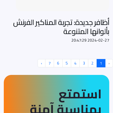
أظافر جديدة: تجربة المناكير الفرنش
بألوانها المتنوعة
2024-02-27 20:47:29
›
7
6
5
4
3
2
1
‹
استمتع
بمناسبة آمنة