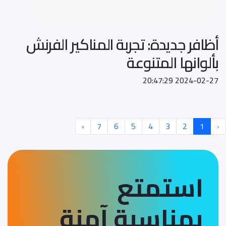
أظافر جديدة: تجربة المناكير الفرنش
بألوانها المتنوعة
2024-02-27 20:47:29
›
7
6
5
4
3
2
1
‹
استمتع
بمناسبة آمنة