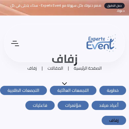
صمم دعوتك بكل سهولة مع Experts Event - سخاء يتجلى في كل
حمل التطبيق
دعوة.
زفاف
الصفحة الرئيسية
|
المقالات
|
زفاف
خطوبة
التجمعات العائلية
التجمعات الطلابية
أعياد ميلاد
مؤتمرات
فاعليات
زفاف