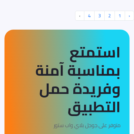
›
4
3
2
1
‹
استمتع
بمناسبة آمنة
وفريدة
حمل
التطبيق
متوفر على جوجل بلاي واب ستور