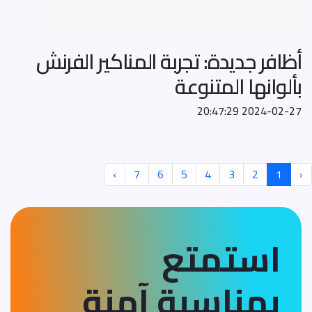
أظافر جديدة: تجربة المناكير الفرنش
بألوانها المتنوعة
2024-02-27 20:47:29
›
7
6
5
4
3
2
1
‹
استمتع
بمناسبة آمنة