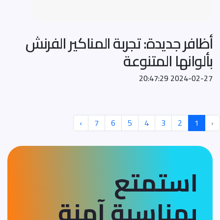
أظافر جديدة: تجربة المناكير الفرنش
بألوانها المتنوعة
2024-02-27 20:47:29
›
7
6
5
4
3
2
1
‹
استمتع
بمناسبة آمنة